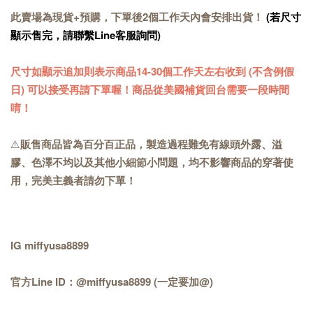
此賣場為現貨+預購，下單後2個工作天內會安排出貨！
(若尺寸
顯示售完，請聯繫Line客服詢問)
尺寸如顯示追加則表示商品14-30個工作天左右收到 (不含例假
日) 可以接受再請下單喔！商品從美國補貨回台需要一段時間
唷！
⚠️
販售商品皆為百分百正品，製造過程難免有線頭外露、溢
膠、色澤不均以及其他小細節小問題，均不影響商品的穿著使
用，完美主義者請勿下單！
IG miffyusa8899
官方Line ID：@miffyusa8899 (一定要加@)