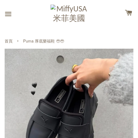
›
首頁
Puma 厚底樂福鞋 🥹🥹