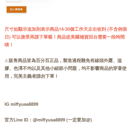
尺寸如顯示追加則表示商品14-30個工作天左右收到 (不含例假
日) 可以接受再請下單喔！商品從美國補貨回台需要一段時間
唷！
⚠️
販售商品皆為百分百正品，製造過程難免有線頭外露、溢
膠、色澤不均以及其他小細節小問題，均不影響商品的穿著使
用，完美主義者請勿下單！
IG miffyusa8899
官方Line ID：@miffyusa8899 (一定要加@)