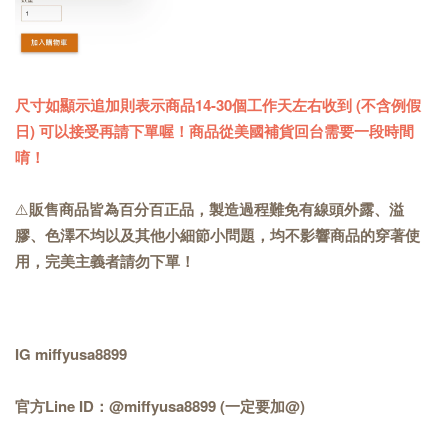
尺寸如顯示追加則表示商品14-30個工作天左右收到 (不含例假
日) 可以接受再請下單喔！商品從美國補貨回台需要一段時間
唷！
⚠️
販售商品皆為百分百正品，製造過程難免有線頭外露、溢
膠、色澤不均以及其他小細節小問題，均不影響商品的穿著使
用，完美主義者請勿下單！
IG miffyusa8899
官方Line ID：@miffyusa8899 (一定要加@)