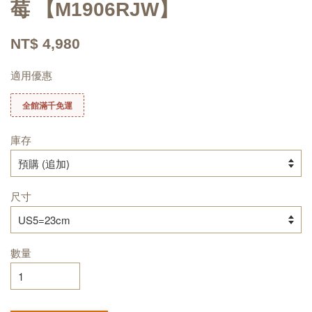
莓 【M1906RJW】
NT$ 4,980
適用優惠
全館滿千免運
庫存
尺寸
數量