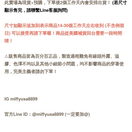
此賣場為現貨+預購，下單後2個工作天內會安排出貨！
(若尺寸
顯示售完，請聯繫Line客服詢問)
尺寸如顯示追加則表示商品14-30個工作天左右收到 (不含例假
日) 可以接受再請下單喔！商品從美國補貨回台需要一段時間
唷！
⚠️
販售商品皆為百分百正品，製造過程難免有線頭外露、溢
膠、色澤不均以及其他小細節小問題，均不影響商品的穿著使
用，完美主義者請勿下單！
IG miffyusa8899
官方Line ID：@miffyusa8899 (一定要加@)