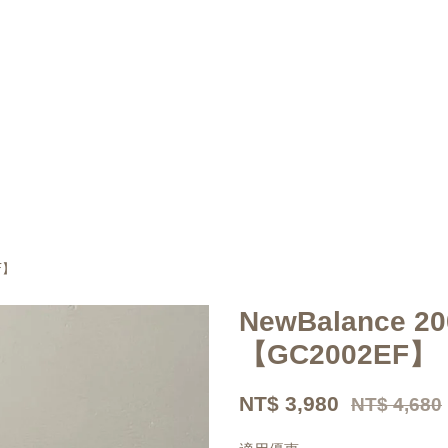
F】
NewBalance 
【GC2002EF】
NT$ 3,980
NT$ 4,680