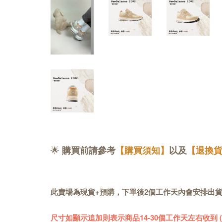
🌟
購買前請參考
【購買須知】
以及
【退換
此賣場為現貨+預購，下單後2個工作天內會安排出
尺寸如顯示追加則表示商品14-30個工作天左右收到