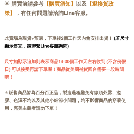
🌟
購買前請參考
【購買須知】
以及
【退換貨政
策】
，有任何問題請洽詢Line客服。
此賣場為現貨+預購，下單後2個工作天內會安排出貨！
(若尺寸
顯示售完，請聯繫Line客服詢問)
尺寸如顯示追加則表示商品14-30個工作天左右收到 (不含例假
日) 可以接受再請下單喔！商品從美國補貨回台需要一段時間
唷！
⚠️
販售商品皆為百分百正品，製造過程難免有線頭外露、溢
膠、色澤不均以及其他小細節小問題，均不影響商品的穿著使
用，完美主義者請勿下單！