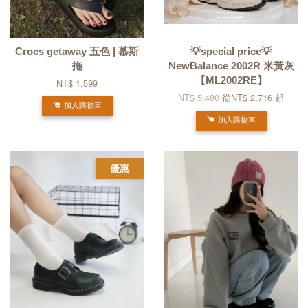
Crocs getaway 五色 | 慕斯
💡special price💡
拖
NewBalance 2002R 米黃灰
【ML2002RE】
NT$ 1,599
NT$ 5,480
從
NT$ 2,716
起
加入購物車
加入購物車
優惠