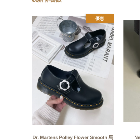
優惠
Dr. Martens Polley Flower Smooth 馬
N