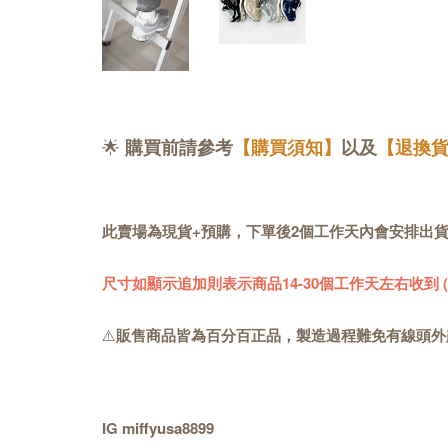
🌟
購買前請參考
【購買須知】
以及
【退換
此賣場為現貨+預購，下單後2個工作天內會安排出
尺寸如顯示追加則表示商品14-30個工作天左右收到
⚠️
販售商品皆為百分百正品，製造過程難免有線頭外
IG miffyusa8899