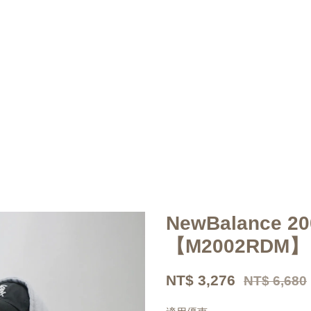
NewBalance 
【M2002RDM】
NT$ 3,276
NT$ 6,680