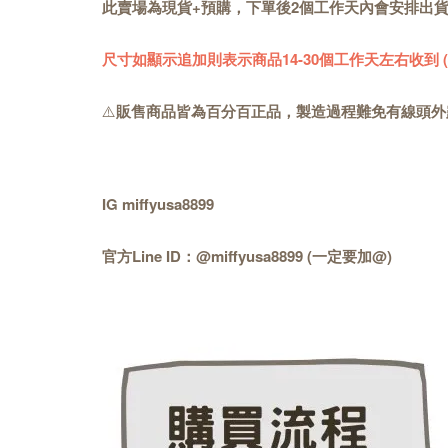
此賣場為現貨+預購，下單後2個工作天內會安排出
尺寸如顯示追加則表示商品14-30個工作天左右收到
⚠️
販售商品皆為百分百正品，製造過程難免有線頭外
IG miffyusa8899
官方Line ID：@miffyusa8899 (一定要加@)