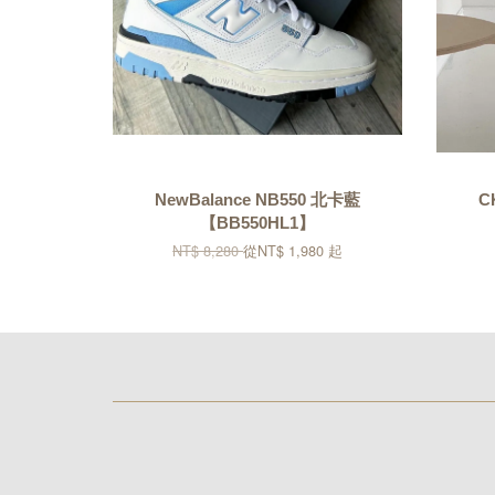
NewBalance NB550 北卡藍
C
【BB550HL1】
NT$ 8,280
從
NT$ 1,980
起