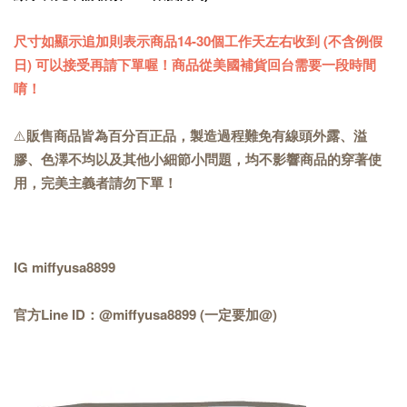
尺寸如顯示追加則表示商品14-30個工作天左右收到 (不含例假
日) 可以接受再請下單喔！商品從美國補貨回台需要一段時間
唷！
⚠️
販售商品皆為百分百正品，製造過程難免有線頭外露、溢
膠、色澤不均以及其他小細節小問題，均不影響商品的穿著使
用，完美主義者請勿下單！
IG miffyusa8899
官方Line ID：@miffyusa8899 (一定要加@)