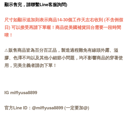
顯示售完，請聯繫Line客服詢問)
尺寸如顯示追加則表示商品14-30個工作天左右收到 (不含例假
日) 可以接受再請下單喔！商品從美國補貨回台需要一段時間
唷！
⚠️
販售商品皆為百分百正品，製造過程難免有線頭外露、溢
膠、色澤不均以及其他小細節小問題，均不影響商品的穿著使
用，完美主義者請勿下單！
IG miffyusa8899
官方Line ID：@miffyusa8899 (一定要加@)