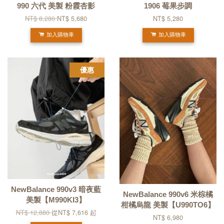
990 六代 美製 粉霞杏影
1906 莓果步調
NT$ 8,280
NT$ 5,680
NT$ 5,280
加入購物車
加入購物車
優惠
NewBalance 990v3 暗夜藍
NewBalance 990v6 米棕橘
美製【M990KI3】
柑橘烏龍 美製【U990TO6】
NT$ 12,880
從
NT$ 7,616
起
NT$ 6,980