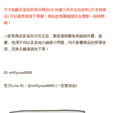
尺寸如顯示追加則表示商品14-30個工作天左右收到 (不含例假
日) 可以接受再請下單喔！商品從美國補貨回台需要一段時間
唷！
⚠️
販售商品皆為百分百正品，製造過程難免有線頭外露、溢
膠、色澤不均以及其他小細節小問題，均不影響商品的穿著使
用，完美主義者請勿下單！
IG miffyusa8899
官方Line ID：@miffyusa8899 (一定要加@)