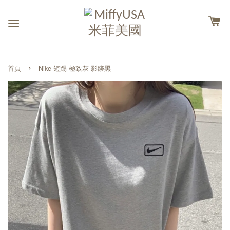
›
首頁
Nike 短踢 極致灰 影跡黑