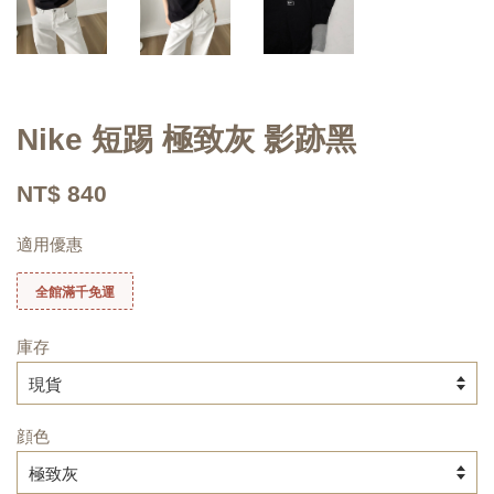
Nike 短踢 極致灰 影跡黑
NT$ 840
適用優惠
全館滿千免運
庫存
顔色