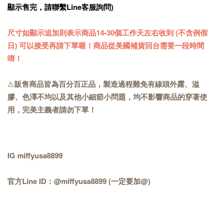
顯示售完，請聯繫Line客服詢問)
尺寸如顯示追加則表示商品14-30個工作天左右收到 (不含例假
日) 可以接受再請下單喔！商品從美國補貨回台需要一段時間
唷！
⚠️
販售商品皆為百分百正品，製造過程難免有線頭外露、溢
膠、色澤不均以及其他小細節小問題，均不影響商品的穿著使
用，完美主義者請勿下單！
IG miffyusa8899
官方Line ID：@miffyusa8899 (一定要加@)