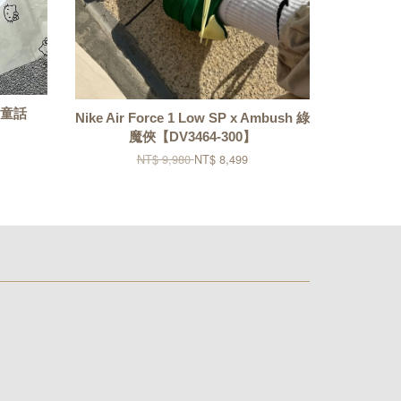
蒂貓童話
Nike Air Force 1 Low SP x Ambush 綠
魔俠【DV3464-300】
NT$ 9,980
NT$ 8,499