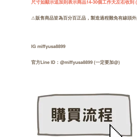
尺寸如顯示追加則表示商品14-30個工作天左右收到
⚠️
販售商品皆為百分百正品，製造過程難免有線頭外
IG miffyusa8899
官方Line ID：@miffyusa8899 (一定要加@)