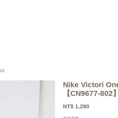
802】
Nike Victori 
【CN9677-802
NT$ 1,280