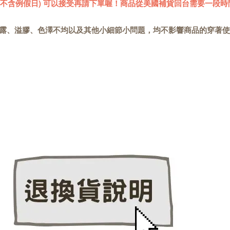
 (不含例假日) 可以接受再請下單喔！商品從美國補貨回台需要一段時
露、溢膠、色澤不均以及其他小細節小問題，均不影響商品的穿著使