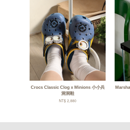
Crocs Classic Clog x Minions 小小兵
Marsh
洞洞鞋
NT$ 2,880