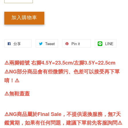
加入購物車
分享
Tweet
Pin it
LINE
⚠️兩腳錯號 右腳4.5Y=23.5cm/左腳3.5Y=22.5cm
⚠️NG部分商品會有些微髒污、色差
可以接受再下單
唷！⚠️
⚠️無鞋蓋蓋
⚠️NG商品屬於Final Sale，不提供退換服務，無7天
鑑賞期，如果有任何問題，建議下單前先客服詢問⚠️