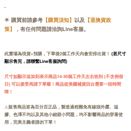
-
🌟
購買前請參考
【購買須知】
以及
【退換貨政
策】
，有任何問題請洽詢Line客服。
此賣場為現貨+預購，下單後2個工作天內會安排出貨！
(若尺寸
顯示售完，請聯繫Line客服詢問)
尺寸如顯示追加則表示商品14-30個工作天左右收到 (不含例假
日) 可以接受再請下單喔！商品從美國補貨回台需要一段時間
唷！
⚠️
販售商品皆為百分百正品，製造過程難免有線頭外露、溢
膠、色澤不均以及其他小細節小問題，均不影響商品的穿著使
用，完美主義者請勿下單！