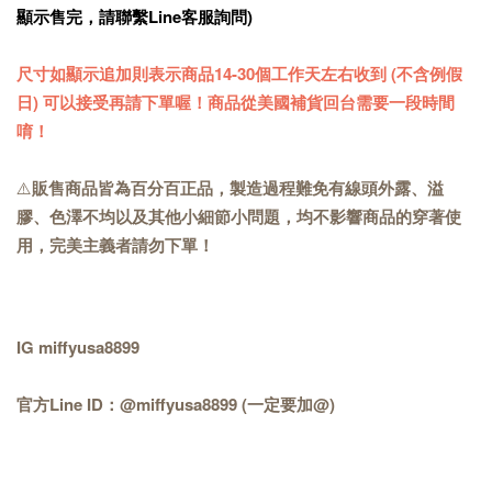
顯示售完，請聯繫Line客服詢問)
尺寸如顯示追加則表示商品14-30
個工作天
左右收到 (不含例假
日) 可以接受再請下單喔！商品從美國補貨回台需要一段時間
唷！
⚠️
販售商品皆為百分百正品，製造過程難免有線頭外露、溢
膠、色澤不均以及其他小細節小問題，均不影響商品的穿著使
用，完美主義者請勿下單！
IG miffyusa8899
官方Line ID：@miffyusa8899 (一定要加@)