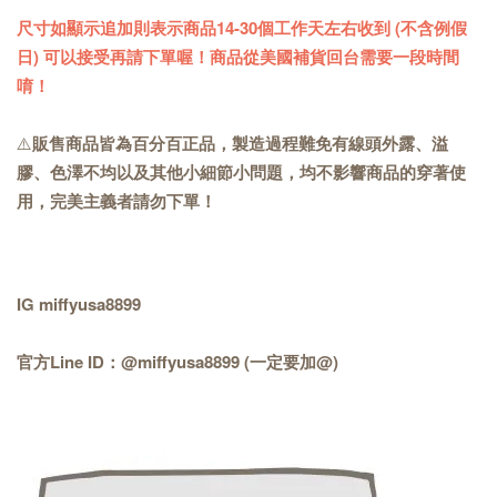
尺寸如顯示追加則表示商品14-30個工作天左右收到 (不含例假
日) 可以接受再請下單喔！商品從美國補貨回台需要一段時間
唷！
⚠️
販售商品皆為百分百正品，製造過程難免有線頭外露、溢
膠、色澤不均以及其他小細節小問題，均不影響商品的穿著使
用，完美主義者請勿下單！
IG miffyusa8899
官方Line ID：@miffyusa8899 (一定要加@)