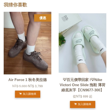
我猜你喜歡
優惠
Air Force 1 秋冬美拉德
💡百元價帶回家 !💡Nike
Victori One Slide 拖鞋 薄荷
NT$ 5,880
NT$ 3,799
綠底灰字【CN9677-300】
加入購物車
從
NT$ 699
起
加入購物車