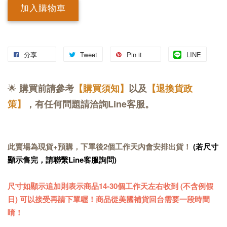
加入購物車
分享
Tweet
Pin it
LINE
🌟
購買前請參考
【購買須知】
以及
【退換貨政
策】
，有任何問題請洽詢Line客服。
此賣場為現貨+預購，下單後2個工作天內會安排出貨！
(若尺寸
顯示售完，請聯繫Line客服詢問)
尺寸如顯示追加則表示商品14-30個工作天左右收到 (不含例假
日) 可以接受再請下單喔！商品從美國補貨回台需要一段時間
唷！