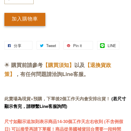
加入購物車
分享
Tweet
Pin it
LINE
🌟
購買前請參考
【購買須知】
以及
【退換貨政
策】
，有任何問題請洽詢Line客服。
此賣場為現貨+預購，下單後2個工作天內會安排出貨！
(若尺寸
顯示售完，請聯繫Line客服詢問)
尺寸如顯示追加則表示商品14-30個工作天左右收到 (不含例假
日) 可以接受再請下單喔！商品從美國補貨回台需要一段時間