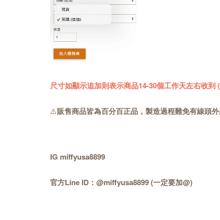
尺寸如顯示追加則表示商品14-30個工作天左右收到
⚠️
販售商品皆為百分百正品，製造過程難免有線頭外
IG miffyusa8899
官方Line ID：@miffyusa8899 (一定要加@)