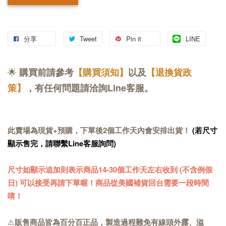
分享
Tweet
Pin it
LINE
🌟
購買前請參考
【購買須知】
以及
【退換貨政
策】
，有任何問題請洽詢Line客服。
此賣場為現貨+預購，下單後2個工作天內會安排出貨！
(若尺寸
顯示售完，請聯繫Line客服詢問)
尺寸如顯示追加則表示商品14-30
個工作天
左右收到 (不含例假
日) 可以接受再請下單喔！商品從美國補貨回台需要一段時間
唷！
⚠️
販售商品皆為百分百正品，製造過程難免有線頭外露、溢