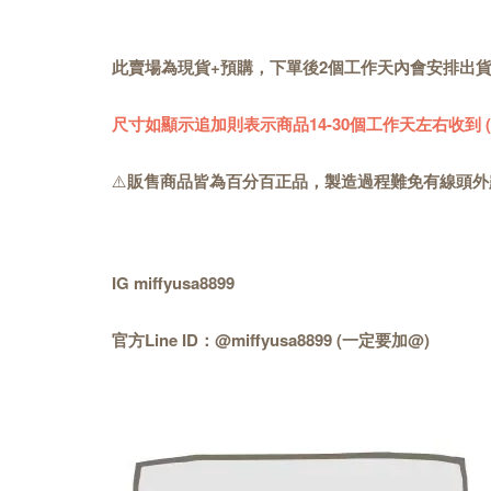
此賣場為現貨+預購，下單後2個工作天內會安排出
尺寸如顯示追加則表示商品14-30個工作天左右收到
⚠️
販售商品皆為百分百正品，製造過程難免有線頭外
IG miffyusa8899
官方Line ID：@miffyusa8899 (一定要加@)