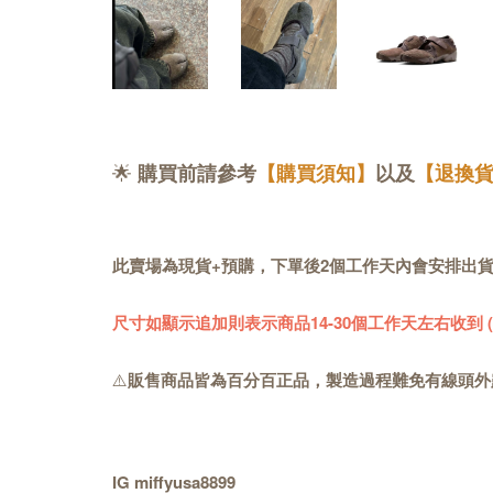
🌟
購買前請參考
【購買須知】
以及
【退換
此賣場為現貨+預購，下單後2個工作天內會安排出
尺寸如顯示追加則表示商品14-30個工作天左右收到
⚠️
販售商品皆為百分百正品，製造過程難免有線頭外
IG miffyusa8899