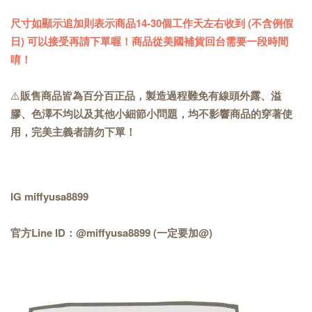
尺寸如顯示追加則表示商品14-30個工作天左右收到 (不含例假
日) 可以接受再請下單喔！商品從美國補貨回台需要一段時間
唷！
⚠️
販售商品皆為百分百正品，製造過程難免有線頭外露、溢
膠、色澤不均以及其他小細節小問題，均不影響商品的穿著使
用，完美主義者請勿下單！
IG miffyusa8899
官方Line ID：@miffyusa8899 (一定要加@)