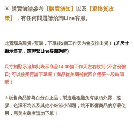
🌟
購買前請參考
【購買須知】
以及
【退換貨政
策】
，有任何問題請洽詢Line客服。
此賣場為現貨+預購，下單後2個工作天內會安排出貨！
(若尺寸
顯示售完，請聯繫Line客服詢問)
尺寸如顯示追加則表示商品14-30個工作天左右收到 (不含例假
日) 可以接受再請下單喔！商品從美國補貨回台需要一段時間
唷！
⚠️
販售商品皆為百分百正品，製造過程難免有線頭外露、溢
膠、色澤不均以及其他小細節小問題，均不影響商品的穿著使
用，完美主義者請勿下單！