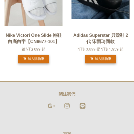
Nike Victori One Slide 拖鞋
Adidas Superstar 貝殼鞋 2
白底白字【CN9677-101】
代 宋雨琦同款
從
NT$ 699
起
NT$ 3,899
從
NT$ 1,959
起
加入購物車
加入購物車
關注我們
Google
Instagram
Line
2026