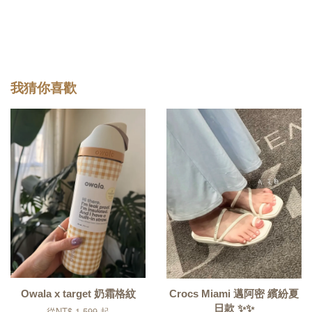
我猜你喜歡
Owala x target 奶霜格紋
Crocs Miami 邁阿密 繽紛夏
日款 ✨✨
從
NT$ 1,599
起