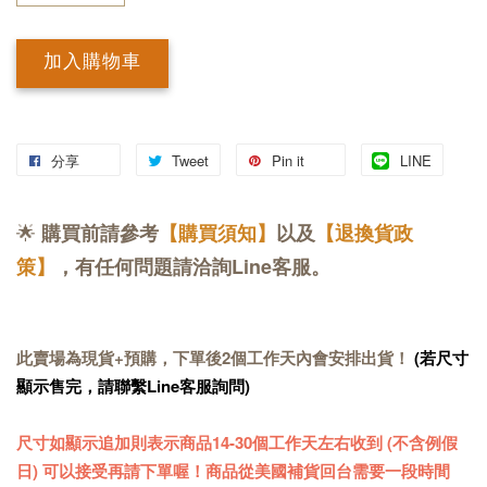
加入購物車
分享
Tweet
Pin it
LINE
🌟
購買前請參考
【購買須知】
以及
【退換貨政
策】
，有任何問題請洽詢Line客服。
此賣場為現貨+預購，下單後2個工作天內會安排出貨！
(若尺寸
顯示售完，請聯繫Line客服詢問)
尺寸如顯示追加則表示商品14-30
個工作天
左右收到 (不含例假
日) 可以接受再請下單喔！商品從美國補貨回台需要一段時間