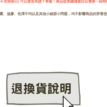
 (不含例假日) 可以接受再請下單喔！商品從美國補貨回台需要一段時
露、溢膠、色澤不均以及其他小細節小問題，均不影響商品的穿著使