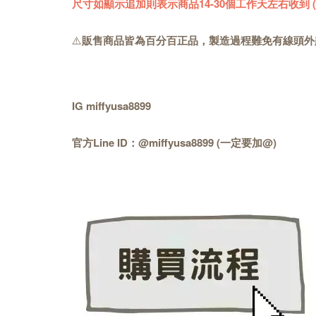
尺寸如顯示追加則表示商品14-30個工作天左右收到
⚠️
販售商品皆為百分百正品，製造過程難免有線頭外
IG miffyusa8899
官方Line ID：@miffyusa8899 (一定要加@)