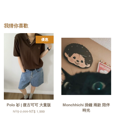
我猜你喜歡
優惠
Polo 衫 | 復古可可 大童版
Monchhichi 掛鐘 兩款 陪伴
時光
NT$ 2,899
NT$ 1,999