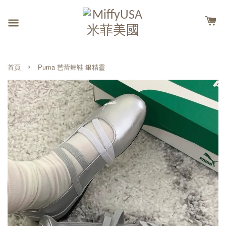
›
首頁
Puma 芭蕾舞鞋 銀精靈