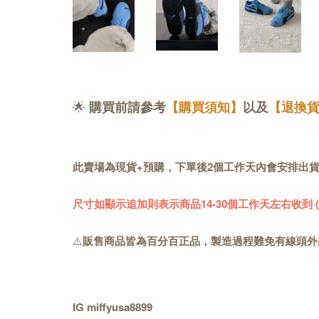
🌟
購買前請參考
【購買須知】
以及
【退換
此賣場為現貨+預購，下單後2個工作天內會安排出
尺寸如顯示追加則表示商品14-30個工作天左右收到
⚠️
販售商品皆為百分百正品，製造過程難免有線頭外
IG miffyusa8899