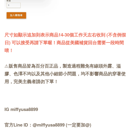
尺寸如顯示追加則表示商品14-30個工作天左右收到 (不含例假
日) 可以接受再請下單喔！商品從美國補貨回台需要一段時間
唷！
⚠️
販售商品皆為百分百正品，製造過程難免有線頭外露、溢
膠、色澤不均以及其他小細節小問題，均不影響商品的穿著使
用，完美主義者請勿下單！
IG miffyusa8899
官方Line ID：@miffyusa8899 (一定要加@)