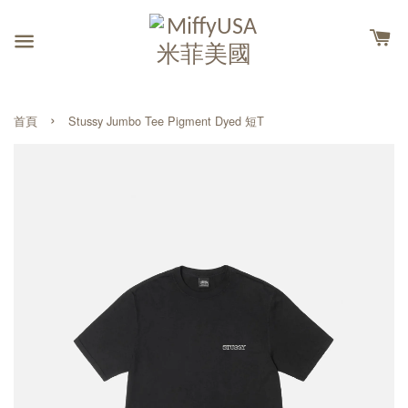
›
首頁
Stussy Jumbo Tee Pigment Dyed 短T