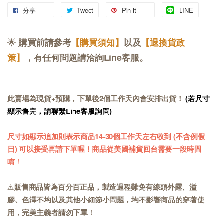
分享
Tweet
Pin it
LINE
🌟
購買前請參考
【購買須知】
以及
【退換貨政
策】
，有任何問題請洽詢Line客服。
此賣場為現貨+預購，下單後2個工作天內會安排出貨！
(若尺寸
顯示售完，請聯繫Line客服詢問)
尺寸如顯示追加則表示商品14-30個工作天左右收到 (不含例假
日) 可以接受再請下單喔！商品從美國補貨回台需要一段時間
唷！
⚠️
販售商品皆為百分百正品，製造過程難免有線頭外露、溢
膠、色澤不均以及其他小細節小問題，均不影響商品的穿著使
用，完美主義者請勿下單！