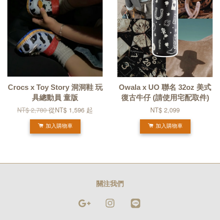
Crocs x Toy Story 洞洞鞋 玩
Owala x UO 聯名 32oz 美式
具總動員 童版
復古牛仔 (請使用宅配取件)
NT$ 2,780
從
NT$ 1,596
起
NT$ 2,099
加入購物車
加入購物車
關注我們
Google
Instagram
Line