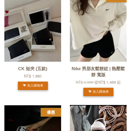
CK 短夾 (五款)
Nike 男朋友鬆餅紋 | 熱壓鬆
餅 寬版
NT$ 1,880
NT$ 2,999
從
NT$ 1,469
起
加入購物車
加入購物車
優惠