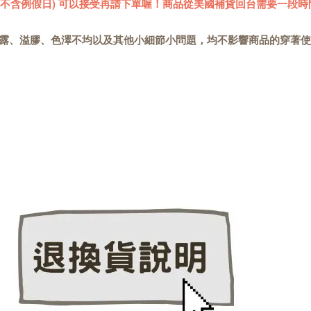
 (不含例假日) 可以接受再請下單喔！商品從美國補貨回台需要一段時
露、溢膠、色澤不均以及其他小細節小問題，均不影響商品的穿著使