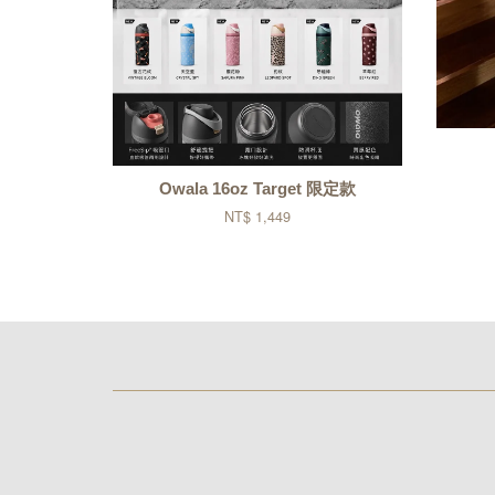
Owala 16oz Target 限定款
NT$ 1,449