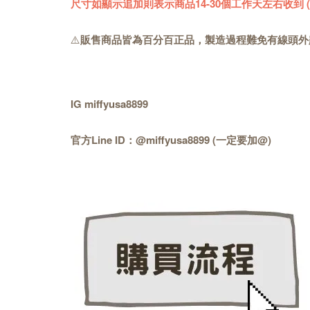
尺寸如顯示追加則表示商品14-30個工作天左右收到
⚠️
販售商品皆為百分百正品，製造過程難免有線頭外
IG miffyusa8899
官方Line ID：@miffyusa8899 (一定要加@)