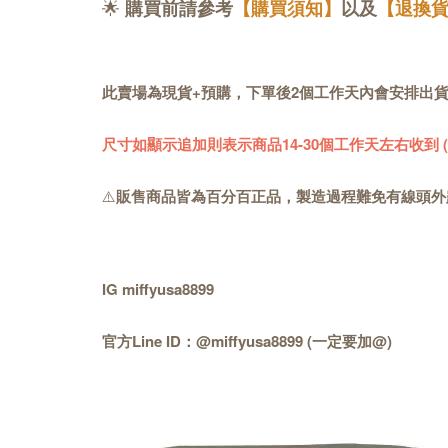
🌟
購買前請參考
【購買須知】
以及
【退換
此賣場為現貨+預購，下單後2個工作天內會安排出
尺寸如顯示追加則表示商品14-30個工作天左右收到
⚠️
販售商品皆為百分百正品，製造過程難免有線頭外
IG miffyusa8899
官方Line ID：@miffyusa8899 (一定要加@)